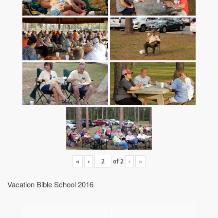
«
‹
of
2
›
»
Vacation Bible School 2016