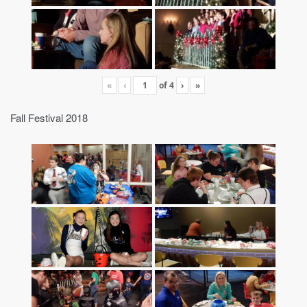
«
‹
of
4
›
»
Fall Festival 2018