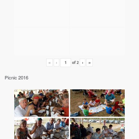
«
‹
of
2
›
»
Picnic 2016