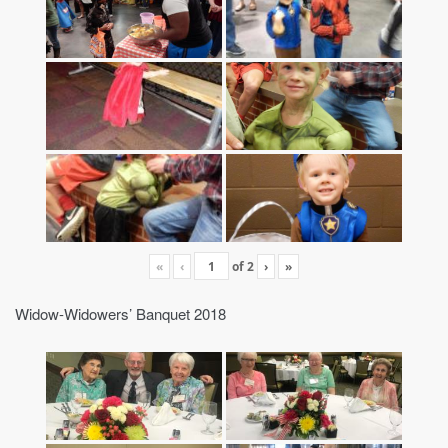
«
‹
of
2
›
»
Widow-Widowers’ Banquet 2018