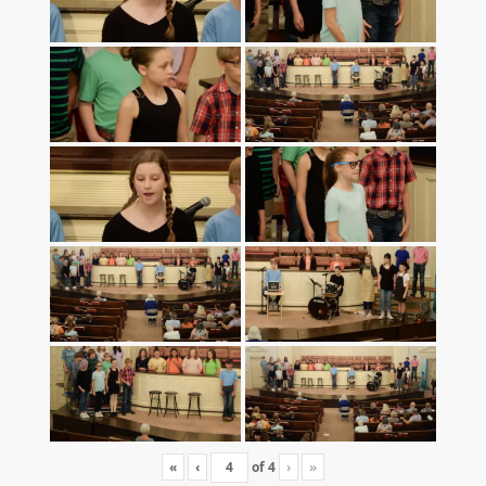
«
‹
of
4
›
»