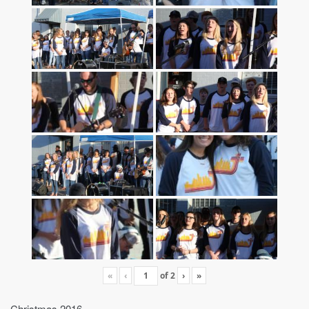
«
‹
of
2
›
»
Christmas 2016