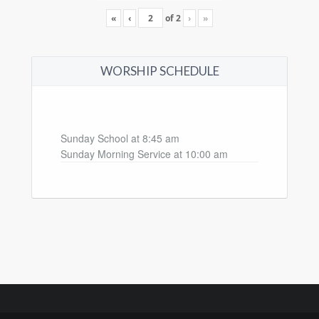
«
‹
of
2
›
»
WORSHIP SCHEDULE
Sunday School at 8:45 am
Sunday Morning Service at 10:00 am