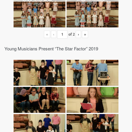
«
‹
of
2
›
»
Young Musicians Present “The Star Factor” 2019