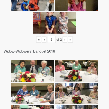
«
‹
of
2
›
»
Widow-Widowers’ Banquet 2018