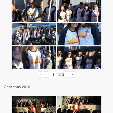
«
‹
of
2
›
»
Christmas 2016