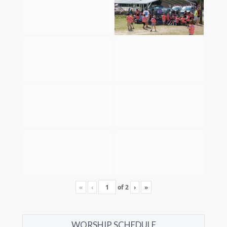
«
‹
of
2
›
»
WORSHIP SCHEDULE