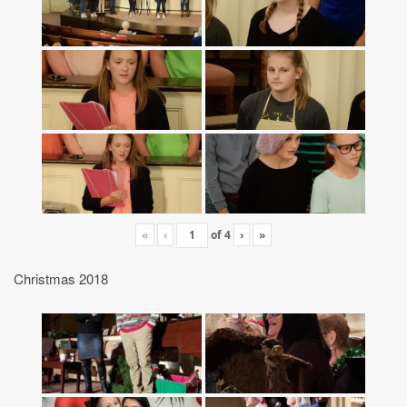
«
‹
of
4
›
»
Christmas 2018