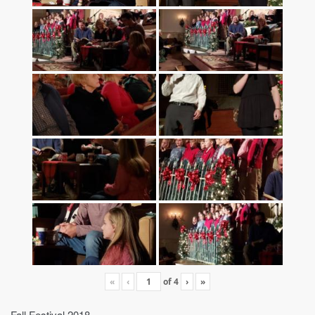
«
‹
of
4
›
»
Fall Festival 2018