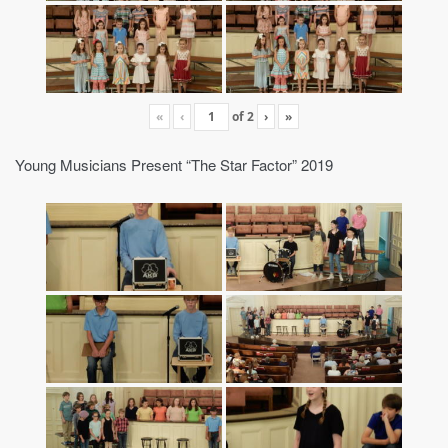
«
‹
of
2
›
»
Young Musicians Present “The Star Factor” 2019