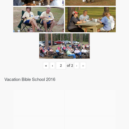
«
‹
of
2
›
»
Vacation Bible School 2016