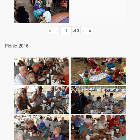
«
‹
of
2
›
»
Picnic 2016