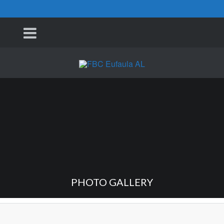
PHOTO GALLERY