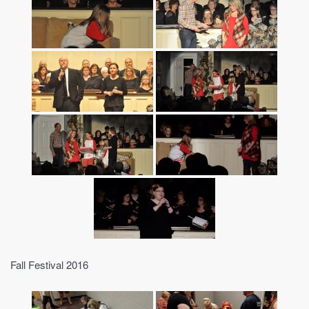
Fall Festival 2016