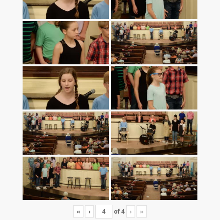
«
‹
of
4
›
»