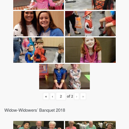
«
‹
of
2
›
»
Widow-Widowers’ Banquet 2018