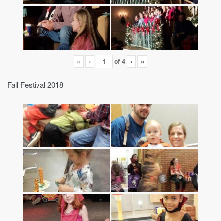
«
‹
of
4
›
»
Fall Festival 2018