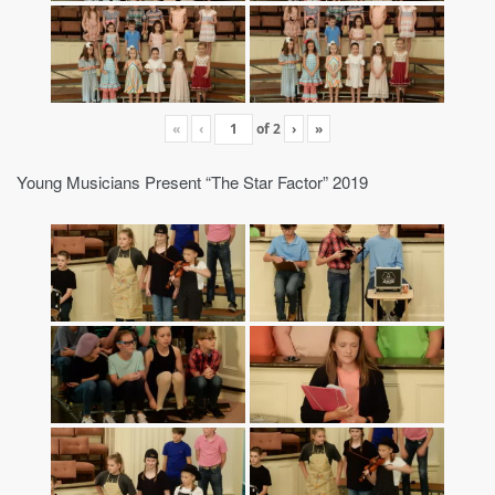
«
‹
of
2
›
»
Young Musicians Present “The Star Factor” 2019