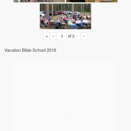
«
‹
of
2
›
»
Vacation Bible School 2016