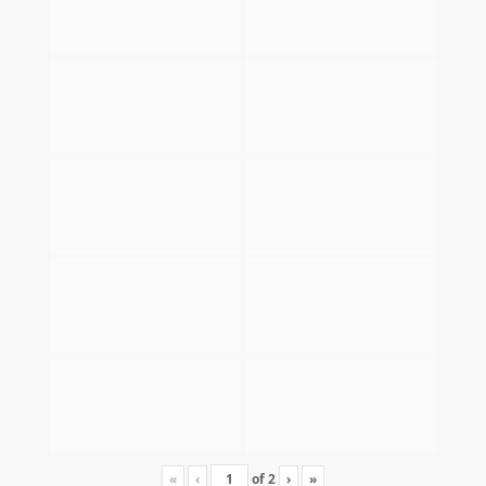
«
‹
of
2
›
»