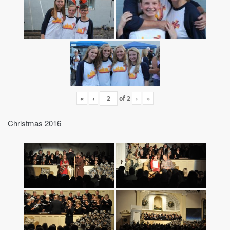
«
‹
of
2
›
»
Christmas 2016