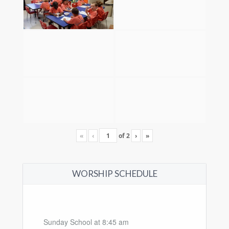
«
‹
of
2
›
»
WORSHIP SCHEDULE
Sunday School at 8:45 am