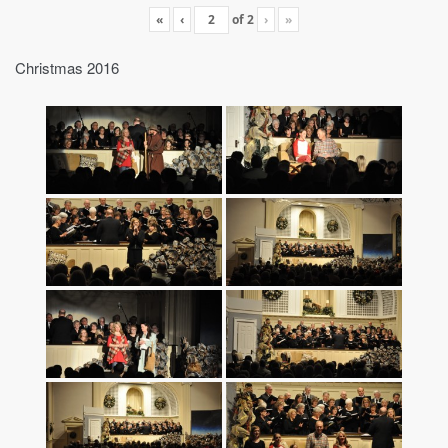
«
‹
of
2
›
»
Christmas 2016