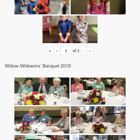
«
‹
of
2
›
»
Widow-Widowers’ Banquet 2018