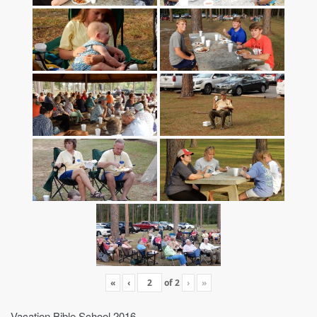
«
‹
of
2
›
»
Vacation Bible School 2016