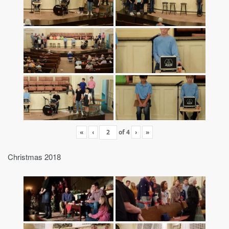
«
‹
of
4
›
»
Christmas 2018