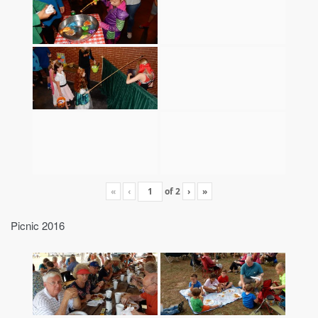
«
‹
of
2
›
»
Picnic 2016