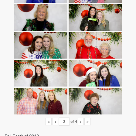
«
‹
of
4
›
»
Fall Festival 2018