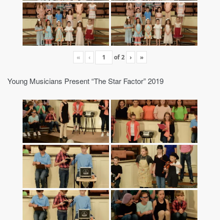
«
‹
of
2
›
»
Young Musicians Present “The Star Factor” 2019