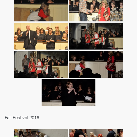
Fall Festival 2016