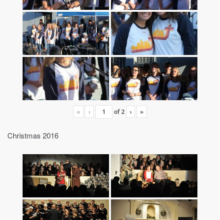
«
‹
of
2
›
»
Christmas 2016